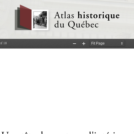
of 18
Zoom
Zoom
Out
In