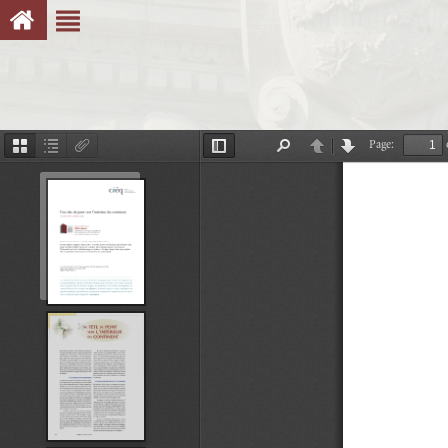
Page:
Thumbnails
Document
Attachments
Toggle
Find
Previous
Next
Outline
Sidebar