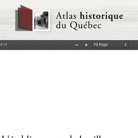
of 19
Zoom
Zoom
Out
In