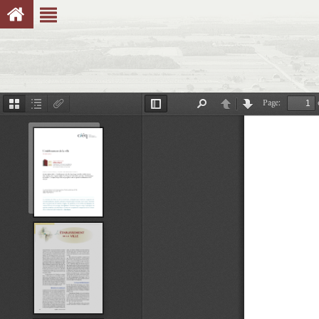
Page:
Thumbnails
Document
Attachments
Toggle
Find
Previous
Next
Outline
Sidebar