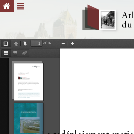
of 16
Toggle
Previous
Next
Zoom
Zoom
Sidebar
Out
In
Thumbnails
Document
Attachments
Outline