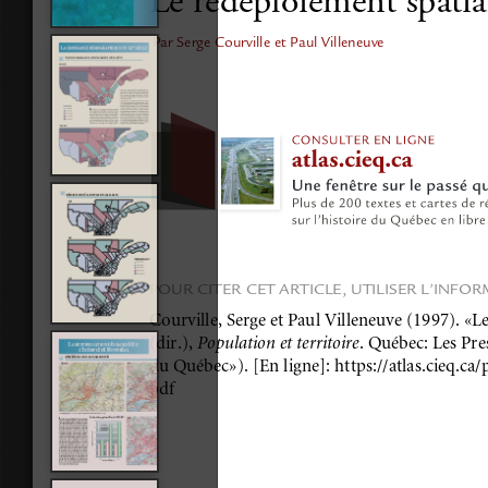
Le redéploiement spatia
Par Serge Courville et Paul Villeneuve
POUR CITER CET ARTICLE, UTILISER L’INFO
Courville, Serge et Paul Villeneuve (1997). «L
(dir.), 
Population et territoire
. Québec: Les Pres
du Québec»). [En ligne]: https://atlas.cieq.ca/
pdf