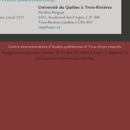
Université du Québec à Trois-Rivières
Pavillon Ringuet
es, Local 1211
3351, boulevard des Forges, C.P. 500
www.cieq.ca
Trois-Rivières (Québec) G9A 5H7
cieq@uqtr.ca
espace.cieq.ca
Centre interuniversitaire d'études québécoises © Tous droits réservés.
Navigateurs supportés: Chrome 50, Firefox 50, Safari 9, Edge 15, Explorer 11,
ainsi que leurs versions plus récentes.