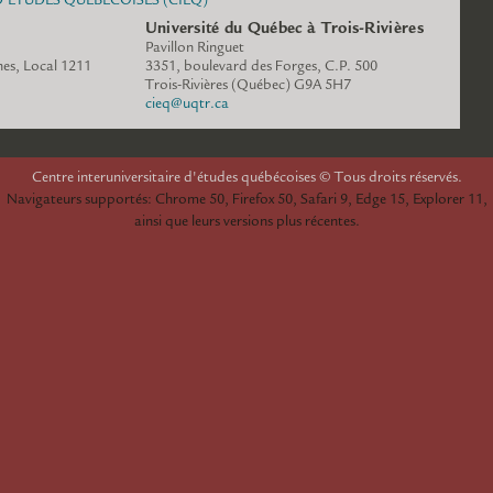
Université du Québec à Trois-Rivières
Pavillon Ringuet
es, Local 1211
3351, boulevard des Forges, C.P. 500
www.cieq.ca
Trois-Rivières (Québec) G9A 5H7
cieq@uqtr.ca
espace.cieq.ca
Centre interuniversitaire d'études québécoises © Tous droits réservés.
Navigateurs supportés: Chrome 50, Firefox 50, Safari 9, Edge 15, Explorer 11,
ainsi que leurs versions plus récentes.