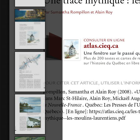
Une trace mythique : le
Par Samantha Rompillon et Alain Roy
POUR CITER CET ARTICLE, UTILISER L’INFO
Rompillon, Samantha et Alain Roy (2008). «Un
dans Marc St-Hilaire, Alain Roy, Mickaël Aug
la Nouvelle-France 
. Québec: Les Presses de l'U
Québec»). [En ligne]: https://atlas.cieq.ca/les
mythique--les-moulins-laurentiens.pdf