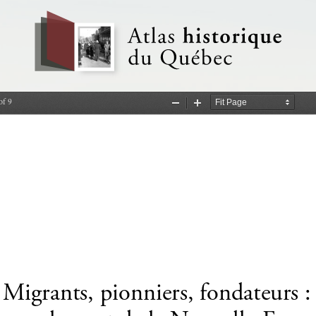
of 9
Zoom
Zoom
Out
In
Migrants, pionniers, fondateurs :