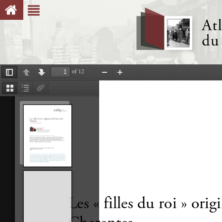
of 12
Toggle
Previous
Next
Zoom
Zoom
Sidebar
Out
In
Thumbnails
Document
Attachments
Outline
Les « filles du roi » ori