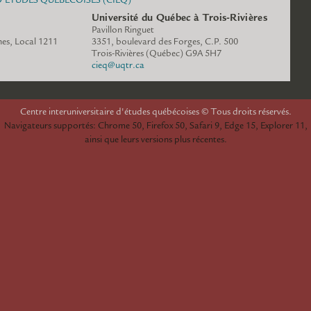
Université du Québec à Trois-Rivières
Pavillon Ringuet
es, Local 1211
3351, boulevard des Forges, C.P. 500
www.cieq.ca
Trois-Rivières (Québec) G9A 5H7
cieq@uqtr.ca
espace.cieq.ca
Centre interuniversitaire d'études québécoises © Tous droits réservés.
Navigateurs supportés: Chrome 50, Firefox 50, Safari 9, Edge 15, Explorer 11,
ainsi que leurs versions plus récentes.