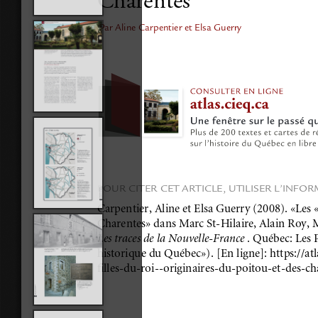
Charentes
Par Aline Carpentier et Elsa Guerry
POUR CITER CET ARTICLE, UTILISER L’INFO
Carpentier, Aline et Elsa Guerry (2008). «Les « 
Charentes» dans Marc St-Hilaire, Alain Roy, 
Les traces de la Nouvelle-France 
. Québec: Les P
historique du Québec»). [En ligne]: https://atl
filles-du-roi--originaires-du-poitou-et-des-ch