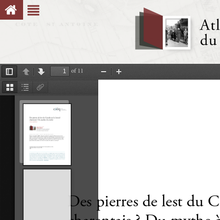
of 11
Toggle
Previous
Next
Zoom
Zoom
Sidebar
Out
In
Thumbnails
Document
Attachments
Outline
Des pierres de lest du Ca