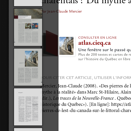
charentais ? Du mythe à 
Par Jean-Claude Mercier
POUR CITER CET ARTICLE, UTILISER L’INFO
Mercier, Jean-Claude (2008). «Des pierres de l
mythe à la réalité» dans Marc St-Hilaire, Al
(dir.), 
Les traces de la Nouvelle-France 
. Québec
historique du Québec»). [En ligne]: https://atl
pierres-de-lest-du-canada-sur-le-littoral-char