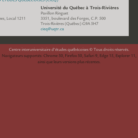
Université du Québec à Trois-Rivières
Pavillon Ringuet
es, Local 1211
3351, boulevard des Forges, C.P. 500
www.cieq.ca
Trois-Rivières (Québec) G9A 5H7
cieq@uqtr.ca
espace.cieq.ca
Centre interuniversitaire d'études québécoises © Tous droits réservés.
Navigateurs supportés: Chrome 50, Firefox 50, Safari 9, Edge 15, Explorer 11,
ainsi que leurs versions plus récentes.