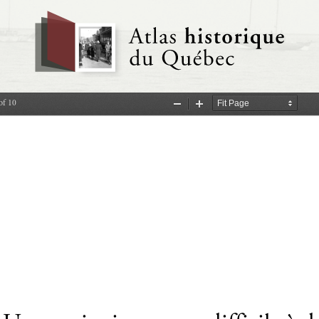
of 10
Zoom
Zoom
Out
In