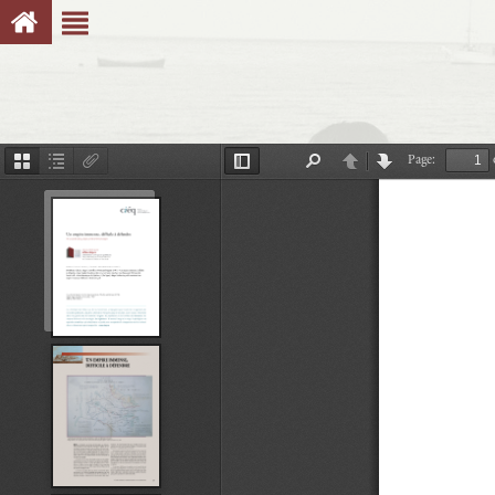
Page:
Thumbnails
Document
Attachments
Toggle
Find
Previous
Next
Outline
Sidebar