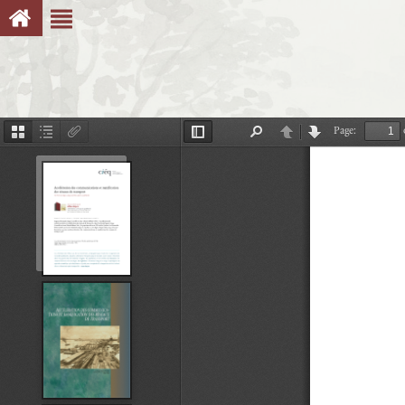
Page:
Thumbnails
Document
Attachments
Toggle
Find
Previous
Next
Outline
Sidebar