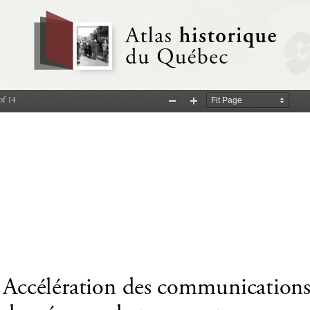
of 14
Zoom
Zoom
Out
In
Accélération des communications 