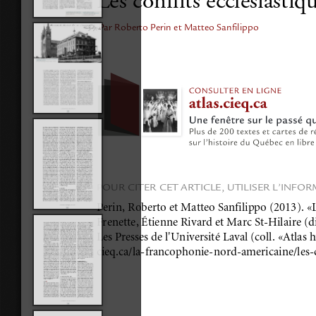
Les conflits ecclésiasti
Par Roberto Perin et Matteo Sanfilippo
POUR CITER CET ARTICLE, UTILISER L’INFO
Perin, Roberto et Matteo Sanfilippo (2013). «L
Frenette, Étienne Rivard et Marc St-Hilaire (di
Les Presses de l'Université Laval (coll. «Atlas 
cieq.ca/la-francophonie-nord-americaine/les-c