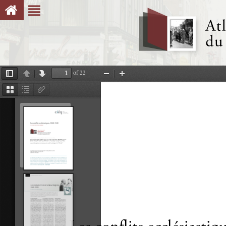
of 22
Toggle
Previous
Next
Zoom
Zoom
Sidebar
Out
In
Thumbnails
Document
Attachments
Outline