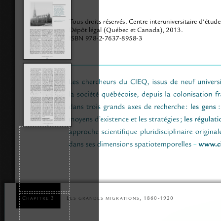
Tous droits réservés. Centre interuniversitaire d’étu
Dépôt légal (Québec et Canada), 2013.
ISBN 978-2-7637-8958-3
L
,   1 8 6 0 - 1 9 2 0
C
  3
e s
g r a n d e s
m i g r a t i o n s
h a p i t r e