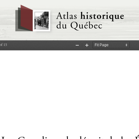
of 15
Zoom
Zoom
Out
In