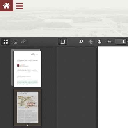
Page:
Thumbnails
Document
Attachments
Toggle
Find
Previous
Next
Outline
Sidebar