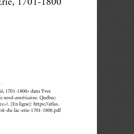
Érié, 1701-1800
 :
ié, 1701-1800» dans Yves
ie nord-américaine
. Québec:
c»). [En ligne]: https://atlas.
oit-du-lac-erie-1701-1800.pdf