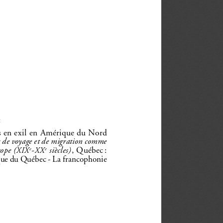
:
is en exil en Amérique du Nord 
ts de voyage et de migration comme 
ope (
-
   ècles)
si
, Québec
: 
e
e
xix
xx
que du Québec - La
francophonie 