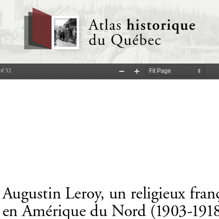
of 52
Zoom
Zoom
Out
In
Augustin Leroy, un religieux franç
en Amérique du Nord   (19 03 -1918 