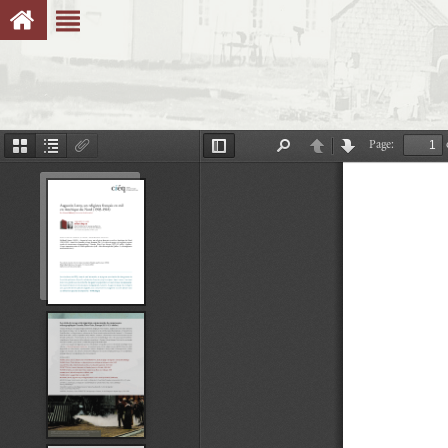
Page:
Thumbnails
Document
Attachments
Toggle
Find
Previous
Next
Outline
Sidebar