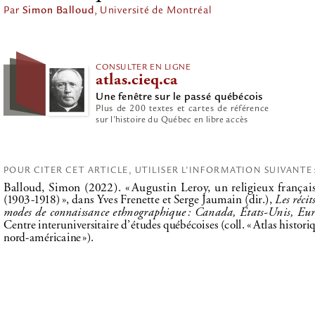
 Simon Balloud
Par
, 
Université de Montréal
CONSULTER 
EN LIGNE
atlas.cieq.ca
Une fenêtre sur le passé québécois
Plus de 200 textes et cartes de référence
sur l’histoire du Québec en libre accès
POUR 
CITER
 CET ARTICLE, UTILISER L’INFORMATION SUIVANTE
Balloud, Simon (2022). «
Augustin Leroy, un religieux frança
(19 03 -1918 )
», dans Yves Frenette et Serge Jaumain (dir.), 
Les réci
modes de connaissance ethnographique
: Canada, États-Unis, Eur
Centre interuniversitaire d’études québécoises (coll.
«
Atlas histori
»).
nord-américaine