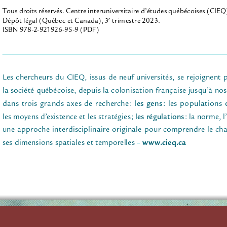
T
ous droits réser
vés. Centre inte
run
iversitaire d
’études québécoise
s (CIEQ
3
3
D
épôt légal (Qu
é
b
ec et Canada), 
 trimes
tr
e
 202
.  
e
ISB
N
 978-2-
921926-95-9 (PDF) 
Les chercheurs du CIEQ, issus de neuf universités, se rejoignent
la société québécoise, depuis la colonisation française jusqu’à nos 
les gens
dans trois grands axes de recherche
: 
: les populations 
les régulations
les
moyens d’existence et les stratégies
; 
: la norme, l
une approche interdisciplinaire originale pour comprendre le cha
w
ww.cieq.ca
ses
dimensions spatiales et temporelles – 
CENTRE INTERUNIVERSITAIRE 