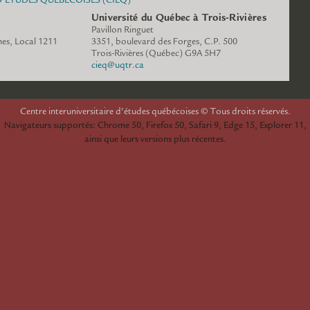
Université du Québec à Trois-Rivières
Pavillon Ringuet
es, Local 1211
3351, boulevard des Forges, C.P. 500
www.cieq.ca
Trois-Rivières (Québec) G9A 5H7
cieq@uqtr.ca
espace.cieq.ca
Centre interuniversitaire d'études québécoises © Tous droits réservés.
Navigateurs supportés: Chrome 50, Firefox 50, Safari 9, Edge 15, Explorer 11,
ainsi que leurs versions plus récentes.