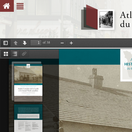
of 38
Toggle
Previous
Next
Zoom
Zoom
Sidebar
Out
In
Thumbnails
Document
Attachments
Outline