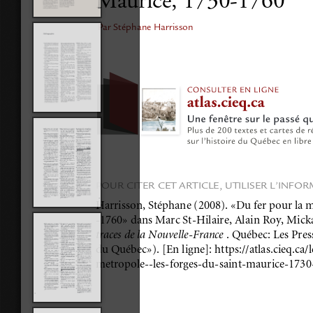
Maurice, 1730-1760
Par Stéphane Harrisson
POUR CITER CET ARTICLE, UTILISER L’INFO
Harrisson, Stéphane (2008). «Du fer pour la m
-1760» dans Marc St-Hilaire, Alain Roy, Mick
traces de la Nouvelle-France 
. Québec: Les Press
du Québec»). [En ligne]: https://atlas.cieq.ca/
metropole--les-forges-du-saint-maurice-1730