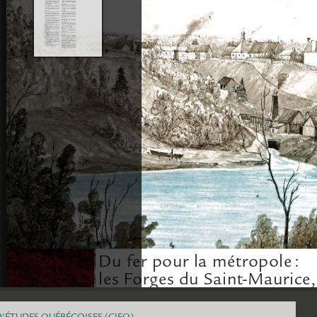
Du fer pour la métropole
 :  
les Forges du Saint-Maurice,
Par Stéphane Harrisson
D'ÉTUDES QUÉBÉCOISES (CIEQ)