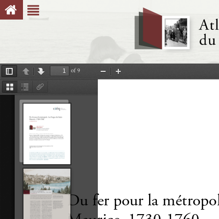
of 9
Toggle
Previous
Next
Zoom
Zoom
Sidebar
Out
In
Thumbnails
Document
Attachments
Outline
Du fer pour la métropole