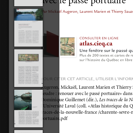
avec le passé portuaire
Par Mickaël Augeron, Laurent Marien et Thierry Sauz
POUR CITER CET ARTICLE, UTILISER L’INFO
Augeron, Mickaël, Laurent Marien et Thierry 
Seudre : renouer avec le passé portuaire» dan
Dominique Guillemet (dir.), 
Les traces de la 
l'Université Laval (coll. «Atlas historique du Q
traces-de-la-nouvelle-france /charente-sevre-
portuaire.pdf