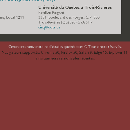
Université du Québec à Trois-Rivières
Pavillon Ringuet
es, Local 1211
3351, boulevard des Forges, C.P. 500
www.cieq.ca
Trois-Rivières (Québec) G9A 5H7
cieq@uqtr.ca
espace.cieq.ca
Centre interuniversitaire d'études québécoises © Tous droits réservés.
Navigateurs supportés: Chrome 50, Firefox 50, Safari 9, Edge 15, Explorer 11,
ainsi que leurs versions plus récentes.