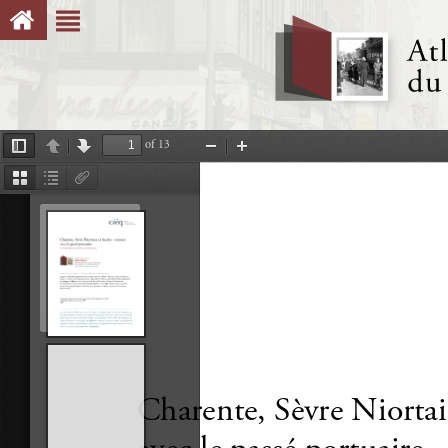
of 13
Toggle
Previous
Next
Zoom
Zoom
Sidebar
Out
In
Thumbnails
Document
Attachments
Outline
Charente, Sèvre Niortai